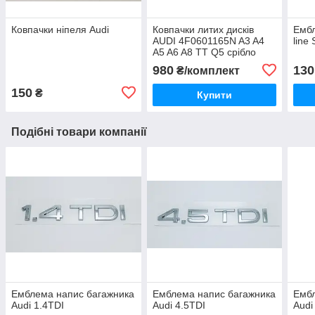
Ковпачки ніпеля Audi
Ковпачки литих дисків
Ембл
AUDI 4F0601165N A3 A4
line
A5 A6 A8 TT Q5 срібло
980
130
₴/комплект
150
₴
Купити
Подібні товари компанії
Емблема напис багажника
Емблема напис багажника
Ембл
Audi 1.4TDI
Audi 4.5TDI
Audi