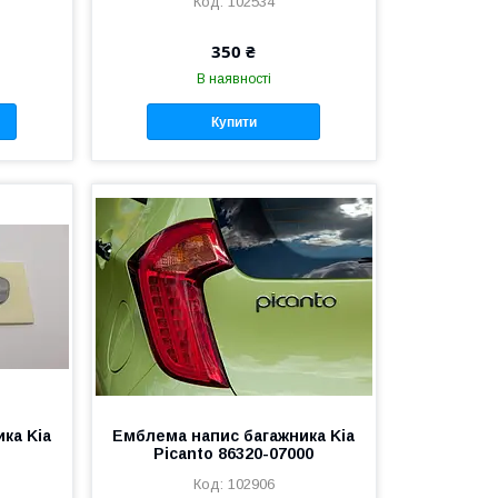
102534
350 ₴
В наявності
Купити
ка Kia
Емблема напис багажника Kia
Picanto 86320-07000
102906