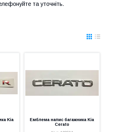
елефонуйте та уточніть.
ка Kia
Емблема напис багажника Kia
Cerato