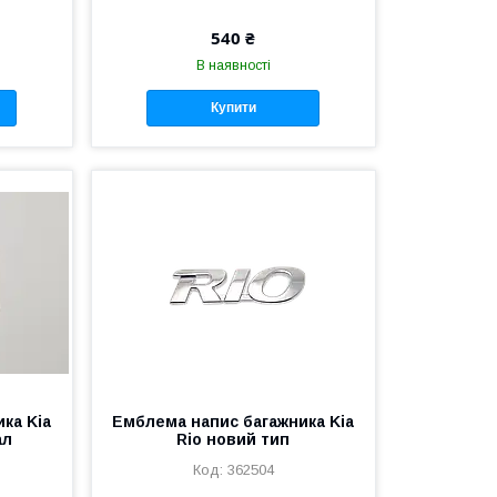
540 ₴
В наявності
Купити
ка Kia
Емблема напис багажника Kia
ал
Rio новий тип
362504