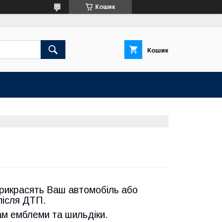
Кошик
Кошик
 прикрасять Ваш автомобіль або
після ДТП.
ам емблеми та шильдіки.