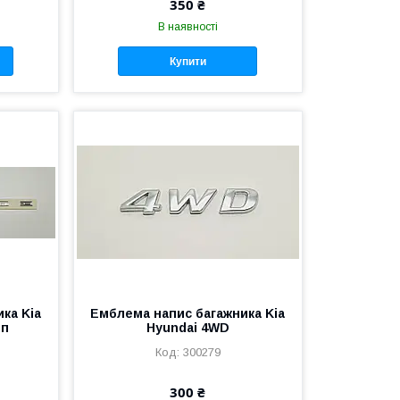
350 ₴
В наявності
Купити
ка Kia
Емблема напис багажника Kia
ип
Hyundai 4WD
300279
300 ₴