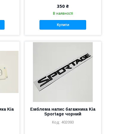
350 ₴
В наявності
Купити
ка Kia
Емблема напис багажника Kia
Sportage чорний
402093