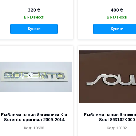
320 ₴
400 ₴
В наявності
В наявності
Купити
Купити
Емблема напис багажника Kia
Емблема напис багажни
Sorento оригінал 2009-2014
Soul 863102K000
10688
10382