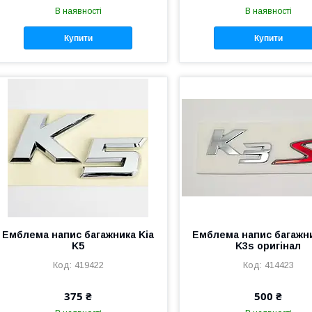
В наявності
В наявності
Купити
Купити
Емблема напис багажника Kia
Емблема напис багажни
K5
K3s оригінал
419422
414423
375 ₴
500 ₴