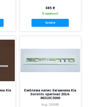
385 ₴
В наявності
Купити
ка Kia
Емблема напис багажника Kia
Sorento оригінал 2014-
86310C5000
330380