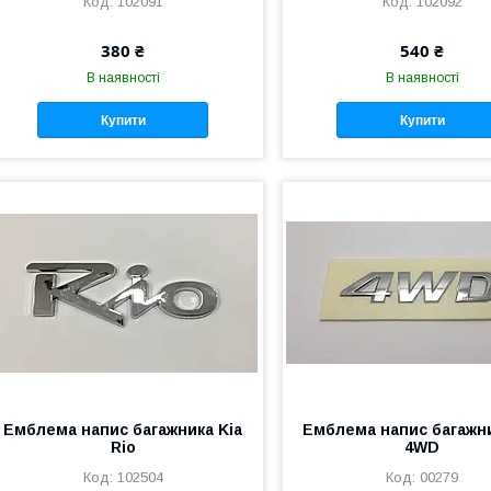
102091
102092
380 ₴
540 ₴
В наявності
В наявності
Купити
Купити
Емблема напис багажника Kia
Емблема напис багажни
Rio
4WD
102504
00279