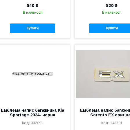
540 ₴
520 ₴
В наявності
В наявності
Купити
Купити
Емблема напис багажника Kia
Емблема напис багажни
Sportage 2024- чорна
Sorento EX оригін
332091
143791