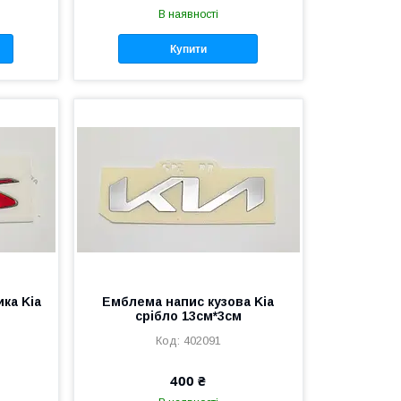
В наявності
Купити
ка Kia
Емблема напис кузова Kia
срібло 13см*3см
402091
400 ₴