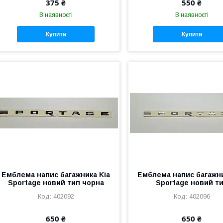
375 ₴
550 ₴
В наявності
В наявності
Купити
Купити
Емблема напис багажника Kia
Емблема напис багажни
Sportage новий тип чорна
Sportage новий т
402092
402096
650 ₴
650 ₴