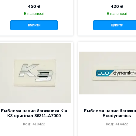
450 ₴
420 ₴
В наявності
В наявності
Купити
Купити
Емблема напис багажника Kia
Емблема напис багажни
K3 оригінал 86311-A7000
Ecodynamics
410422
414422