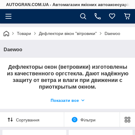
AUTOGRAN.COM.UA - Автомагазин якісних автоаксесуарів
Товари
Дефлектори вікон "вітровики"
Daewoo
Daewoo
Дефлекторы окон (ветровики) изготовлены
из качественного оргстекла. Дают надёжную
защиту от ветра и влаги при движении с
приоткрытым окном.
В этом разделе Вы можете найти
Показати все
дефлекторы на Daewoo.
Сортування
0
Фільтри