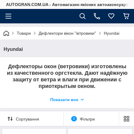
AUTOGRAN.COM.UA - Автомагазин якісних автоаксесуарів
Товари
Дефлектори вікон "вітровики"
Hyundai
Hyundai
Дефлекторы окон (ветровики) изготовлены
из качественного оргстекла. Дают надёжную
защиту от ветра и влаги при движении с
приоткрытым окном.
В этом разделе Вы можете найти
Показати все
дефлекторы на Hyundai.
Сортування
0
Фільтри