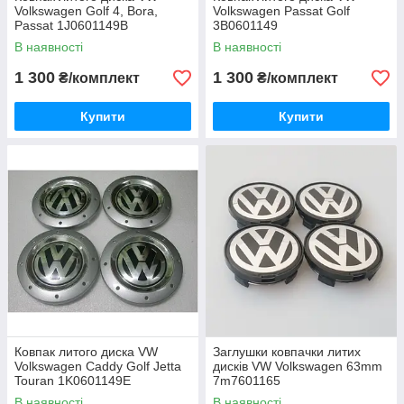
Volkswagen Golf 4, Bora,
Volkswagen Passat Golf
Passat 1J0601149B
3B0601149
В наявності
В наявності
1 300
1 300
₴/комплект
₴/комплект
Купити
Купити
Ковпак литого диска VW
Заглушки ковпачки литих
Volkswagen Caddy Golf Jetta
дисків VW Volkswagen 63mm
Touran 1K0601149E
7m7601165
В наявності
В наявності