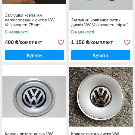
Заглушки ковпачки
легкосплавних дисків VW
Заглушки ковпачки литих
Volkswagen 75mm
дисків VW Volkswagen "зірка"
В наявності
В наявності
400
1 150
₴/комплект
₴/комплект
Купити
Купити
Ковпак литого диска VW
Ковпак литого диска VW