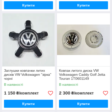
Купити
Купити
Заглушки ковпачки литих
Ковпак литого диска VW
дисків VW Volkswagen "зірка"
Volkswagen Caddy Golf Jetta
чорні
Touran 1T0601149
В наявності
В наявності
1 150
2 300
₴/комплект
₴/комплект
Купити
Купити