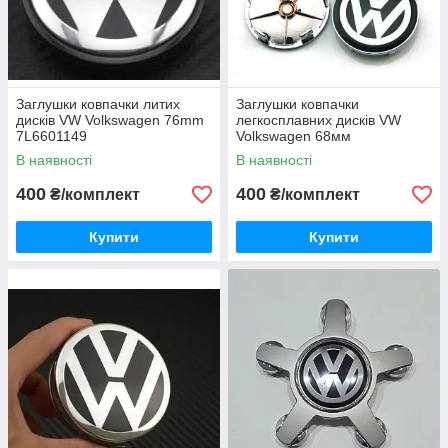
Заглушки ковпачки литих
Заглушки ковпачки
дисків VW Volkswagen 76mm
легкосплавних дисків VW
7L6601149
Volkswagen 68мм
В наявності
В наявності
400
400
₴/комплект
₴/комплект
Купити
Купити