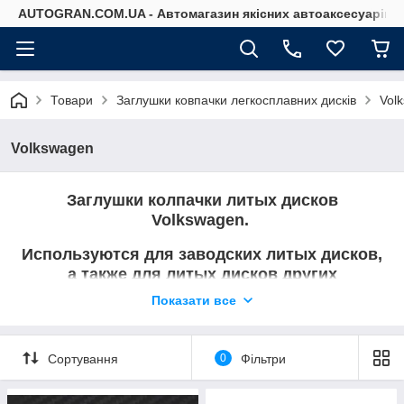
AUTOGRAN.COM.UA - Автомагазин якісних автоаксесуарів
Товари
Заглушки ковпачки легкосплавних дисків
Vol
Volkswagen
Заглушки колпачки литых дисков
Volkswagen.
Используются для заводских литых дисков,
а также для литых дисков других
производителей если подходит размер.
Показати все
Просмотрите и найдите нужные Вам
колпачки.
Сортування
0
Фільтри
Не нашли то что нужно - перезвоните и
уточните.