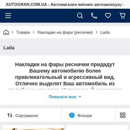
AUTOGRAN.COM.UA - Автомагазин якісних автоаксесуарів
Товари
Накладки на фари (реснічки)
Lada
Lada
Накладки на фары реснички придадут
Вашему автомобилю более
привлекательный и агрессивный вид.
Отлично выделят Ваш автомобиль из
подобных ему авто. Интересный аксессуар
для Вашего авто.
Показати все
В этом разделе представлены реснички на
Lada.
Сортування
0
Фільтри