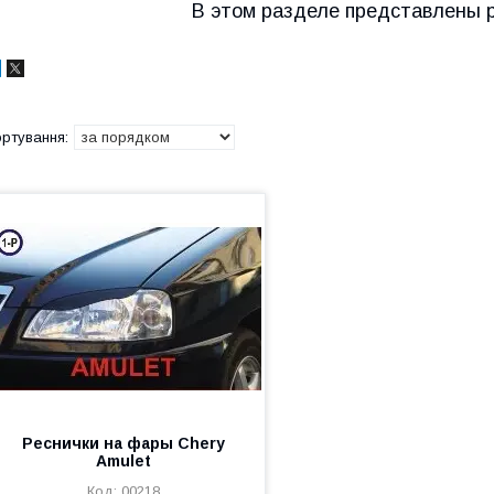
В этом разделе представлены р
Реснички на фары Chery
Amulet
00218